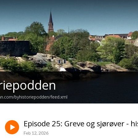
riepodden
an.com/byhistoriepodden/feed.xml
Episode 25: Greve og sjørøver - h
Feb 12, 2026