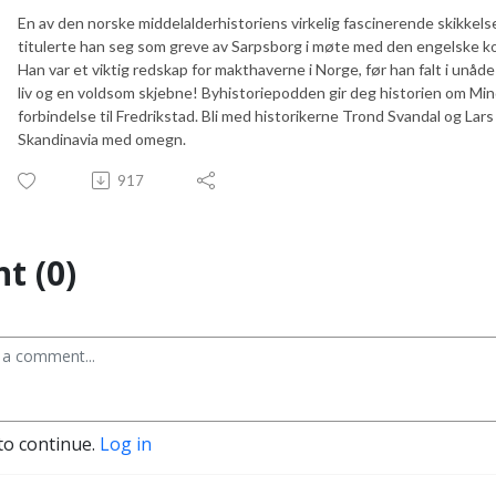
En av den norske middelalderhistoriens virkelig fascinerende skikkelser
titulerte han seg som greve av Sarpsborg i møte med den engelske kon
Han var et viktig redskap for makthaverne i Norge, før han falt i unåde
liv og en voldsom skjebne! Byhistoriepodden gir deg historien om Min
forbindelse til Fredrikstad. Bli med historikerne Trond Svandal og La
Skandinavia med omegn.
917
t (0)
to continue.
Log in