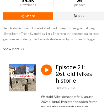
34.5K
26
Downloads
Episodes
Share
RSS
Her får du historien til Fredrikstad med omegn i trivelig innpakning! 
Historikerne Trond Svandal og Lars Thoresen tar deg med på en reise 
gjennom sentrale og mindre sentrale deler av byhistorien. Vi legger 
gjerne turen innom andre byer enn Fredrikstad, om vi finner en god 
Show more >>
anledning til å utvide omegnsforståelsen noe.
Episode 21:
Østfold fylkes
historie
Dec 31, 2023
Østfold fylke gjenoppstår 1. januar
2024! Hurra? Byhistoriepodden feirer
fylkets gjenopprettelse med en