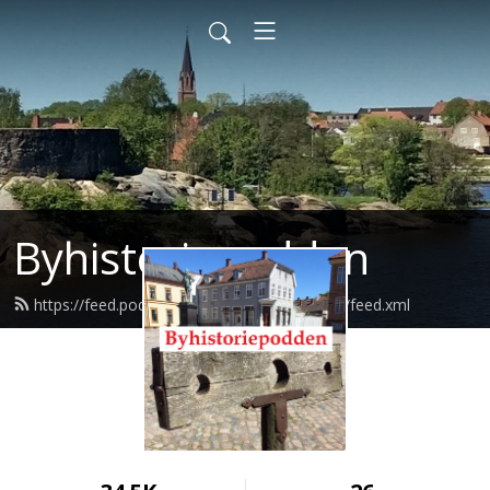
Byhistoriepodden
https://feed.podbean.com/byhistoriepodden/feed.xml