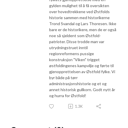
gylden mulighet til å få oversikten
over hovedtrekkene ved Østfolds
historie sammen med historikerne
Trond Svandal og Lars Thoresen. Ikke
bare er de historikere, men de er også
noe så sjeldent som Østfold-
patrioter. Disse trodde man var
utrydningstruet inntil
regionreformens pussige
konstruksjon "Viken" trigget
østfoldingenes kampvilje og førte til
gjenopprettelsen av Østfold fylke. Vi
byr både på tørr
administrasjonshistorie og et og
annet historisk gullkorn. Godt nytt år
og hurra for Østfold!
1.3K