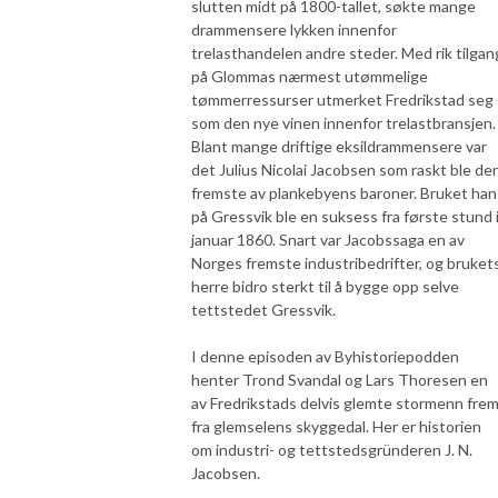
slutten midt på 1800-tallet, søkte mange
drammensere lykken innenfor
trelasthandelen andre steder. Med rik tilgan
på Glommas nærmest utømmelige
tømmerressurser utmerket Fredrikstad seg
som den nye vinen innenfor trelastbransjen.
Blant mange driftige eksildrammensere var
det Julius Nicolai Jacobsen som raskt ble de
fremste av plankebyens baroner. Bruket han
på Gressvik ble en suksess fra første stund 
januar 1860. Snart var Jacobssaga en av
Norges fremste industribedrifter, og bruket
herre bidro sterkt til å bygge opp selve
tettstedet Gressvik.
I denne episoden av Byhistoriepodden
henter Trond Svandal og Lars Thoresen en
av Fredrikstads delvis glemte stormenn fre
fra glemselens skyggedal. Her er historien
om industri- og tettstedsgründeren J. N.
Jacobsen.