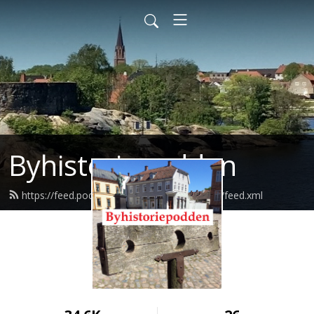
Byhistoriepodden
https://feed.podbean.com/byhistoriepodden/feed.xml