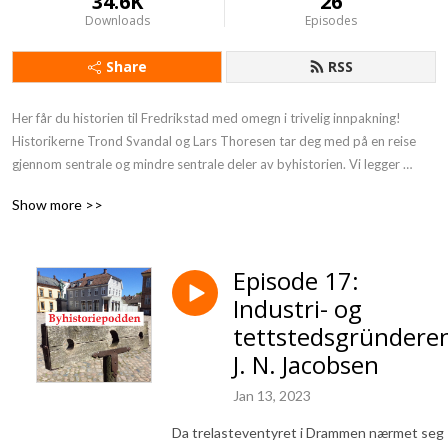
34.6K
26
Downloads
Episodes
Share
RSS
Her får du historien til Fredrikstad med omegn i trivelig innpakning! 
Historikerne Trond Svandal og Lars Thoresen tar deg med på en reise 
gjennom sentrale og mindre sentrale deler av byhistorien. Vi legger 
gjerne turen innom andre byer enn Fredrikstad, om vi finner en god 
Show more >>
anledning til å utvide omegnsforståelsen noe.
Episode 17:
Industri- og
tettstedsgründere
J. N. Jacobsen
Jan 13, 2023
Da trelasteventyret i Drammen nærmet seg